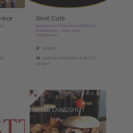
inbar
Simit Café
al
Leckeres Frühstück und frische
Backwaren – auch zum
Mitnehmen
Altdorf
28
Äußere Parkstraße 5, 84032
Altdorf