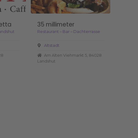
etta
35 millimeter
andshut
Restaurant – Bar – Dachterrasse
Altstadt
28
Am Alten Viehmarkt 5, 84028
Landshut