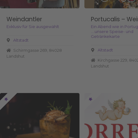
Weindantler
Portucalis – We
Exklusiv für Sie ausgewählt
Ein Abend wie in Portug
….unsere Speise- und
Getränkekarte
Altstadt
Altstadt
Schirmgasse 269, 84028
Landshut
Kirchgasse 229, 840
Landshut