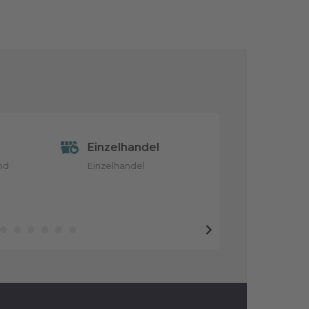
Einzelhandel
Eventsve
nd
Einzelhandel
Eventsveran
Landshut 