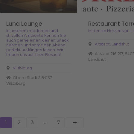
Luna Lounge
Restaurant Torr
In unserem modernen und
Mitten im Herzen von L
stilvollen Ambiente können Sie
auch gerne einen kleinen Snack
Altstadt
Landshut
nehmen und somit den Abend
perfekt ausklingen lassen. Wir
Altstadt 216-217, 840
freuen uns auf Ihren Besuch!
Landshut
Vilsbiburg
Obere Stadt 5 84137
Vilsbiburg
P
1
2
3
…
7