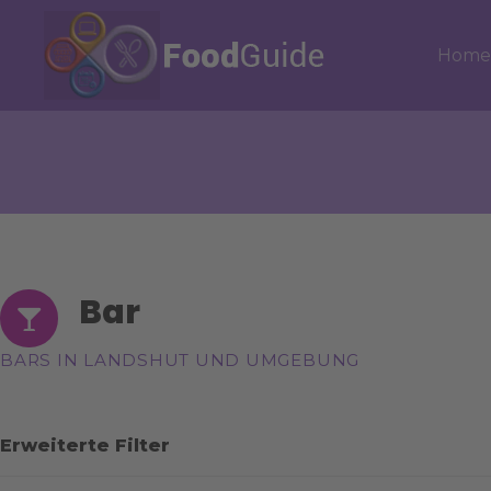
Z
u
Hom
m
I
n
h
a
l
t
s
p
Bar
r
i
n
BARS IN LANDSHUT UND UMGEBUNG
g
e
n
Erweiterte Filter