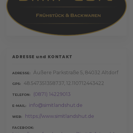
ADRESSE und KONTAKT
Äußere Parkstraße 5, 84032 Altdorf
ADRESSE
48.547351358737, 12.110712443422
GPS
(0871) 14229013
TELEFON
info@simitlandshut.de
E-MAIL
https://www.simitlandshut.de
WEB
FACEBOOK