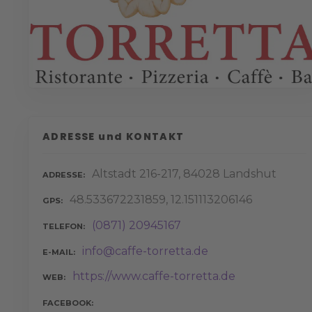
ADRESSE und KONTAKT
Altstadt 216-217, 84028 Landshut
ADRESSE
48.533672231859, 12.151113206146
GPS
(0871) 20945167
TELEFON
info@caffe-torretta.de
E-MAIL
https://www.caffe-torretta.de
WEB
FACEBOOK