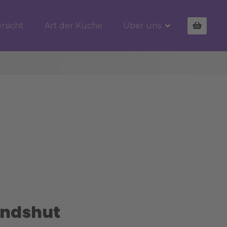
rsicht
Art der Küche
Über uns
andshut