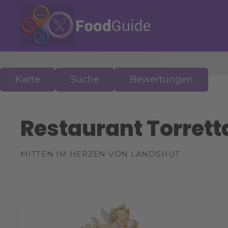
Z
u
m
I
n
h
a
Karte
Suche
Bewertungen
l
t
s
Restaurant Torrett
p
r
i
MITTEN IM HERZEN VON LANDSHUT
n
g
e
n