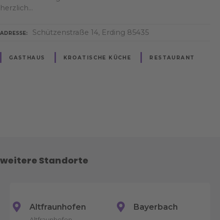
herzlich…
Schützenstraße 14, Erding 85435
ADRESSE
GASTHAUS
KROATISCHE KÜCHE
RESTAURANT
P
o
s
weitere Standorte
t
s
Altfraunhofen
Bayerbach
N
Altfraunhofen