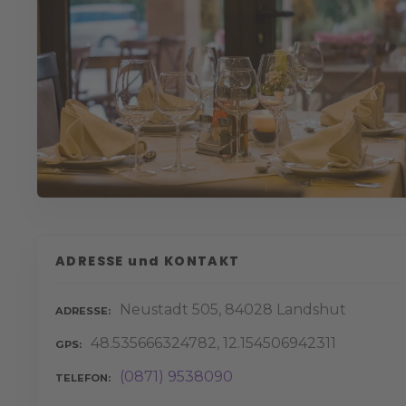
ADRESSE und KONTAKT
Neustadt 505, 84028 Landshut
ADRESSE
48.535666324782, 12.154506942311
GPS
(0871) 9538090
TELEFON