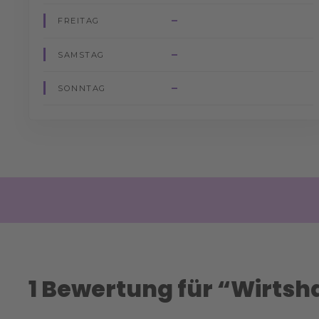
–
FREITAG
–
SAMSTAG
–
SONNTAG
1 Bewertung für “
Wirtsh