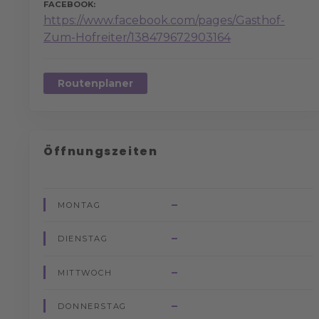
FACEBOOK
https://www.facebook.com/pages/Gasthof-
Zum-Hofreiter/138479672903164
Routenplaner
Öffnungszeiten
–
MONTAG
–
DIENSTAG
–
MITTWOCH
–
DONNERSTAG