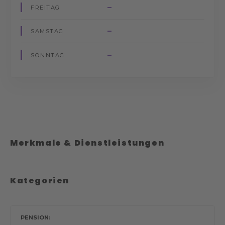
–
FREITAG
–
SAMSTAG
–
SONNTAG
Merkmale & Dienstleistungen
Kategorien
PENSION