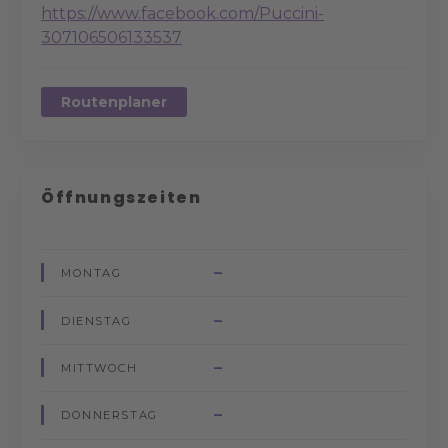
https://www.facebook.com/Puccini-
307106506133537
Routenplaner
Öffnungszeiten
–
MONTAG
–
DIENSTAG
–
MITTWOCH
–
DONNERSTAG