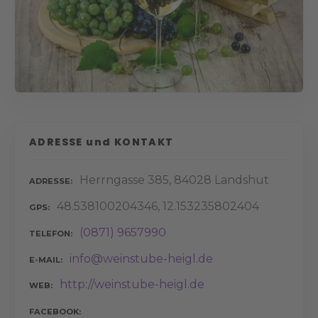
ADRESSE und KONTAKT
Herrngasse 385, 84028 Landshut
ADRESSE
48.538100204346, 12.153235802404
GPS
(0871) 9657990
TELEFON
info@weinstube-heigl.de
E-MAIL
http://weinstube-heigl.de
WEB
FACEBOOK