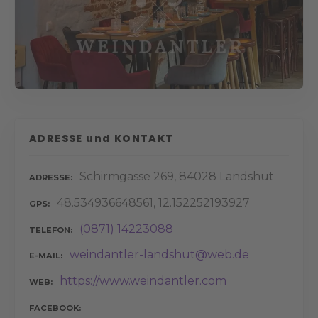
ADRESSE und KONTAKT
Schirmgasse 269, 84028 Landshut
ADRESSE
48.534936648561, 12.152252193927
GPS
(0871) 14223088
TELEFON
weindantler-landshut@web.de
E-MAIL
https://www.weindantler.com
WEB
FACEBOOK