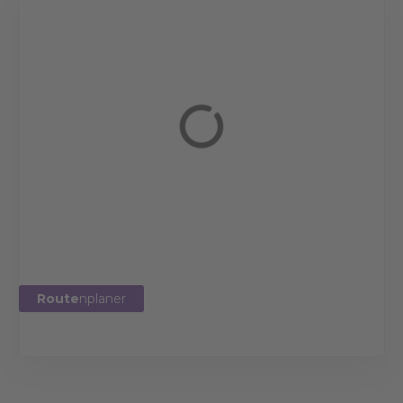
Route
nplaner