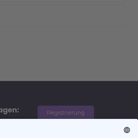
agen:
Registrierung
 den
en
AGB
Eintrag auf
Impressum