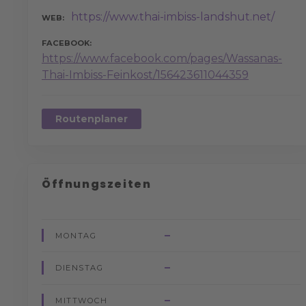
https://www.thai-imbiss-landshut.net/
WEB
FACEBOOK
https://www.facebook.com/pages/Wassanas-
Thai-Imbiss-Feinkost/156423611044359
Routenplaner
Öffnungszeiten
–
MONTAG
–
DIENSTAG
–
MITTWOCH