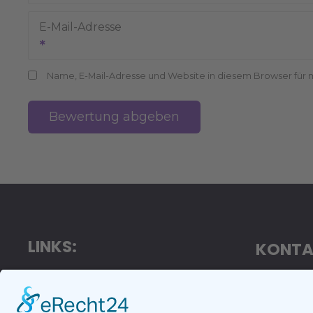
E-Mail-Adresse
Name, E-Mail-Adresse und Website in diesem Browser für
LINKS:
KONTA
https://firmen.la
LangNet E
https://landshut.info
Goethestr.
https://landshut.events
84032 Lan