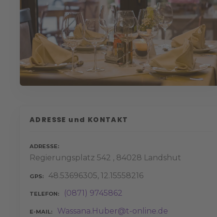
ADRESSE und KONTAKT
ADRESSE
Regierungsplatz 542 , 84028 Landshut
48.53696305, 12.15558216
GPS
(0871) 9745862
TELEFON
Wassana.Huber@t-online.de
E-MAIL