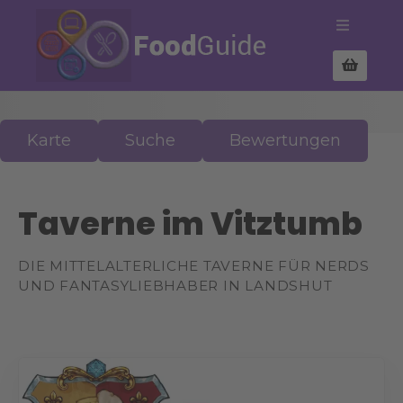
Z
u
m
I
n
h
a
Karte
Suche
Bewertungen
l
t
s
Taverne im Vitztumb
p
r
DIE MITTELALTERLICHE TAVERNE FÜR NERDS
i
UND FANTASYLIEBHABER IN LANDSHUT
n
g
e
n