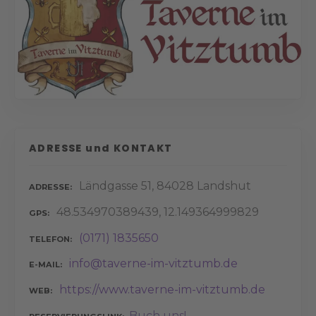
ADRESSE und KONTAKT
Ländgasse 51, 84028 Landshut
ADRESSE
48.534970389439, 12.149364999829
GPS
(0171) 1835650
TELEFON
info@taverne-im-vitztumb.de
E-MAIL
https://www.taverne-im-vitztumb.de
WEB
Buch uns!