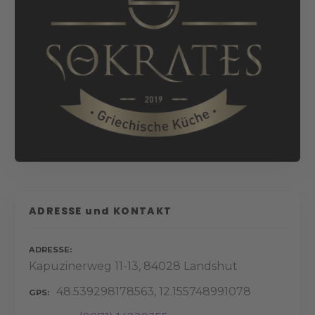
ADRESSE und KONTAKT
ADRESSE
Kapuzinerweg 11-13, 84028 Landshut
48.539298178563, 12.155748991078
GPS