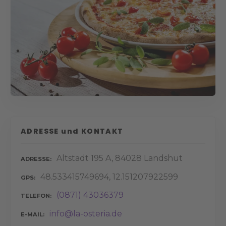
ADRESSE und KONTAKT
Altstadt 195 A, 84028 Landshut
ADRESSE
48.533415749694, 12.151207922599
GPS
(0871) 43036379
TELEFON
info@la-osteria.de
E-MAIL