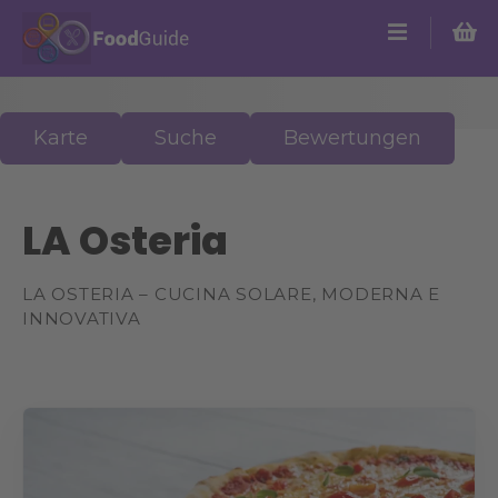
Z
u
m
I
n
Karte
Suche
Bewertungen
h
a
l
LA Osteria
t
s
p
LA OSTERIA – CUCINA SOLARE, MODERNA E
r
INNOVATIVA
i
n
g
e
n