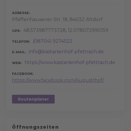
ADRESSE
Pfeffenhausener Str. 18, 84032 Altdorf
48.573987773728, 12.078072990159
GPS
(08704) 9274522
TELEFON
info@kastanienhof-pfettrach.de
E-MAIL
https://www.kastanienhof-pfettrach.de
WEB
FACEBOOK
https://www.facebook.com/Augustlhof/
Routenplaner
Öffnungszeiten