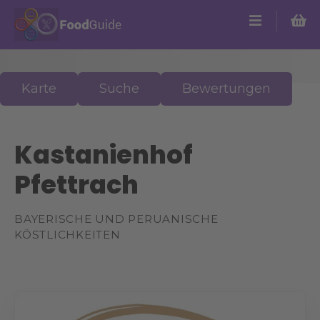
Z
u
m
I
n
Karte
Suche
Bewertungen
h
a
l
Kastanienhof
t
s
Pfettrach
p
r
i
BAYERISCHE UND PERUANISCHE
n
KÖSTLICHKEITEN
g
e
n