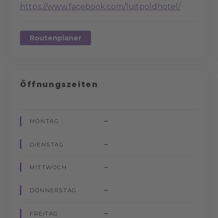
https://www.facebook.com/luitpoldhotel/
Routenplaner
Öffnungszeiten
–
MONTAG
–
DIENSTAG
–
MITTWOCH
–
DONNERSTAG
–
FREITAG