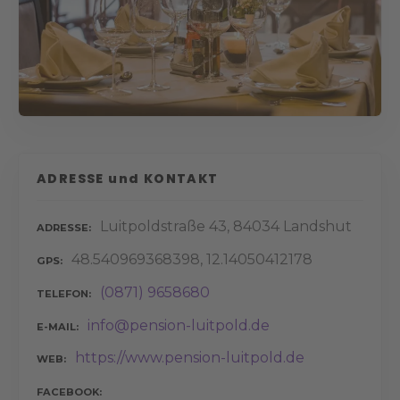
ADRESSE und KONTAKT
Luitpoldstraße 43, 84034 Landshut
ADRESSE
48.540969368398, 12.14050412178
GPS
(0871) 9658680
TELEFON
info@pension-luitpold.de
E-MAIL
https://www.pension-luitpold.de
WEB
FACEBOOK