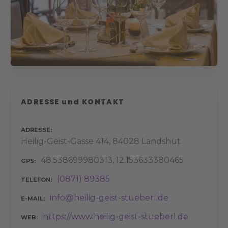
ADRESSE und KONTAKT
ADRESSE
Heilig-Geist-Gasse 414, 84028 Landshut
48.538699980313, 12.153633380465
GPS
(0871) 89385
TELEFON
info@heilig-geist-stueberl.de
E-MAIL
https://www.heilig-geist-stueberl.de
WEB