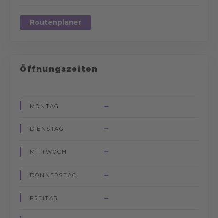
Routenplaner
Öffnungszeiten
–
MONTAG
–
DIENSTAG
–
MITTWOCH
–
DONNERSTAG
–
FREITAG