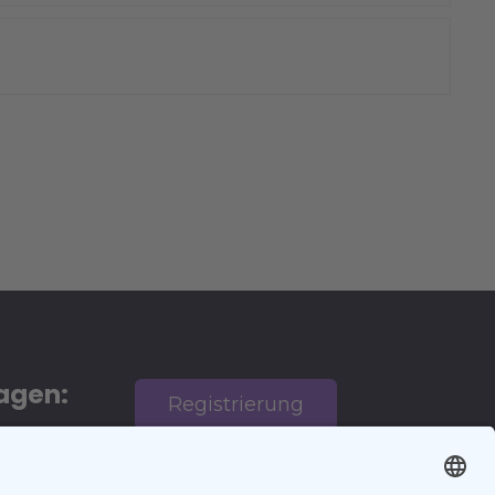
agen:
Registrierung
 den
en
AGB
Eintrag auf
Impressum