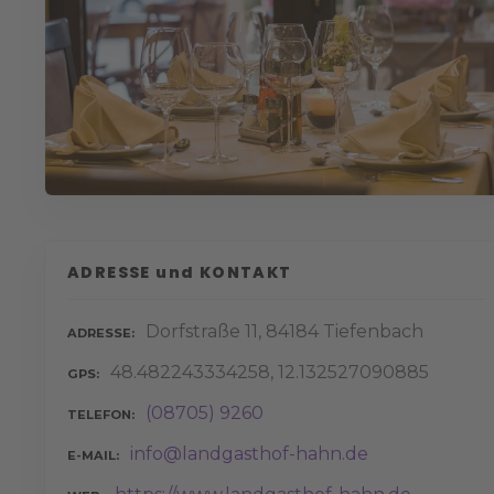
ADRESSE und KONTAKT
Dorfstraße 11, 84184 Tiefenbach
ADRESSE
48.482243334258, 12.132527090885
GPS
(08705) 9260
TELEFON
info@landgasthof-hahn.de
E-MAIL