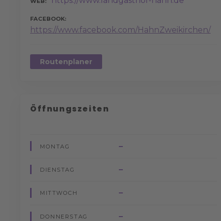
https://www.landgasthof-hahn.de
WEB
FACEBOOK
https://www.facebook.com/HahnZweikirchen/
Routenplaner
Öffnungszeiten
–
MONTAG
–
DIENSTAG
–
MITTWOCH
–
DONNERSTAG