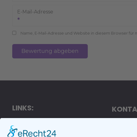
E-Mail-Adresse
Name, E-Mail-Adresse und Website in diesem Browser für
LINKS:
KONTA
https://firmen.la
LangNet E
https://landshut.info
Goethestr.
https://landshut.events
84032 Lan