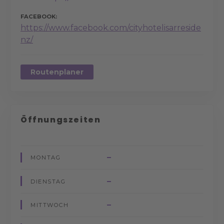
FACEBOOK
https://www.facebook.com/cityhotelisarreside
nz/
Routenplaner
Öffnungszeiten
–
MONTAG
–
DIENSTAG
–
MITTWOCH