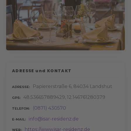
ADRESSE und KONTAKT
Papiererstraße 6, 84034 Landshut
ADRESSE
48.536657889429, 12.146761280379
GPS
(0871) 430570
TELEFON
info@isar-residenz.de
E-MAIL
https://www.isar-residenz.de
WEB