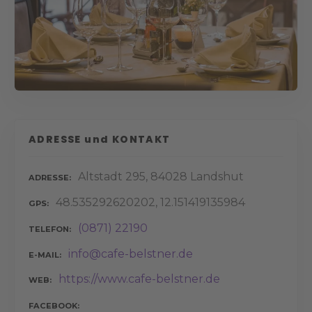
ADRESSE und KONTAKT
Altstadt 295, 84028 Landshut
ADRESSE
48.535292620202, 12.151419135984
GPS
(0871) 22190
TELEFON
info@cafe-belstner.de
E-MAIL
https://www.cafe-belstner.de
WEB
FACEBOOK