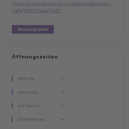
https://www.facebook.com/pages/Belstner-
Cafe/156031164417487
Routenplaner
Öffnungszeiten
–
MONTAG
–
DIENSTAG
–
MITTWOCH
–
DONNERSTAG