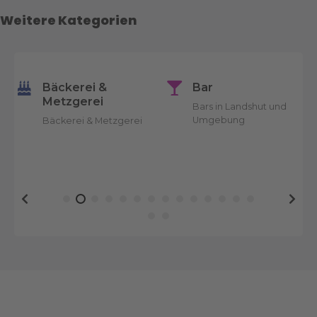
s
Weitere Kategorien
t
s
Bäckerei &
Bar
N
Metzgerei
Bars in Landshut und
Umgebung
Bäckerei & Metzgerei
a
v
i
g
a
t
i