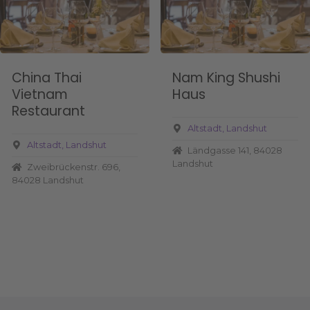
China Thai
Nam King Shushi
Vietnam
Haus
Restaurant
Altstadt
Landshut
Altstadt
Landshut
Ländgasse 141, 84028
Landshut
Zweibrückenstr. 696,
84028 Landshut
P
o