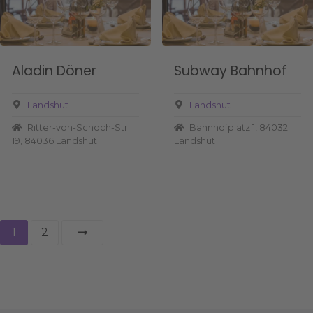
Aladin Döner
Subway Bahnhof
Landshut
Landshut
Ritter-von-Schoch-Str.
Bahnhofplatz 1, 84032
19, 84036 Landshut
Landshut
P
1
2
o
s