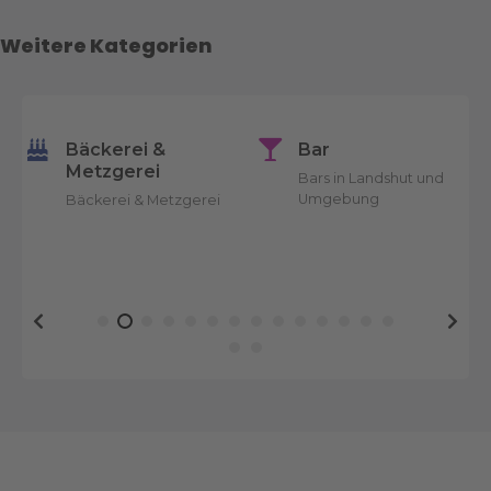
t
s
Weitere Kategorien
N
a
Bäckerei &
Bar
Metzgerei
v
Bars in Landshut und
Umgebung
Bäckerei & Metzgerei
i
g
a
t
i
o