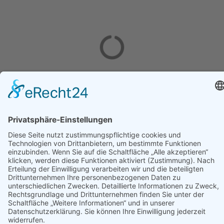
n
© 2025 - RESTAURANTS IN LANDSHUT UND